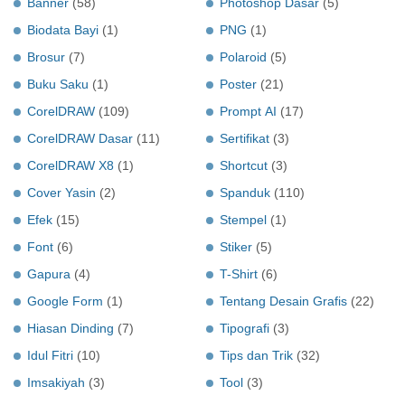
Banner
(58)
Photoshop Dasar
(5)
Biodata Bayi
(1)
PNG
(1)
Brosur
(7)
Polaroid
(5)
Buku Saku
(1)
Poster
(21)
CorelDRAW
(109)
Prompt AI
(17)
CorelDRAW Dasar
(11)
Sertifikat
(3)
CorelDRAW X8
(1)
Shortcut
(3)
Cover Yasin
(2)
Spanduk
(110)
Efek
(15)
Stempel
(1)
Font
(6)
Stiker
(5)
Gapura
(4)
T-Shirt
(6)
Google Form
(1)
Tentang Desain Grafis
(22)
Hiasan Dinding
(7)
Tipografi
(3)
Idul Fitri
(10)
Tips dan Trik
(32)
Imsakiyah
(3)
Tool
(3)