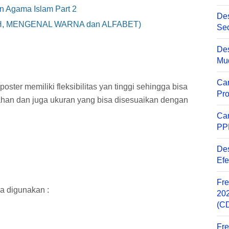
n Agama Islam Part 2
Des
IYAH, MENGENAL WARNA dan ALFABET)
Sed
Des
Mu
Ca
 poster memiliki fleksibilitas yan tinggi sehingga bisa
Pro
han dan juga ukuran yang bisa disesuaikan dengan
Ca
PP
Des
Efe
Fre
ya digunakan :
202
(C
Fre