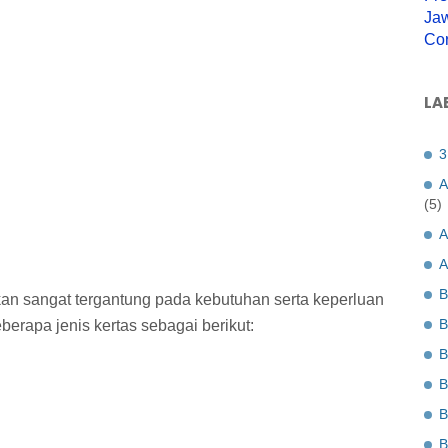
Jaw
Co
LA
3
A
(5)
A
A
B
an sangat tergantung pada kebutuhan serta keperluan
B
rapa jenis kertas sebagai berikut:
B
B
B
B