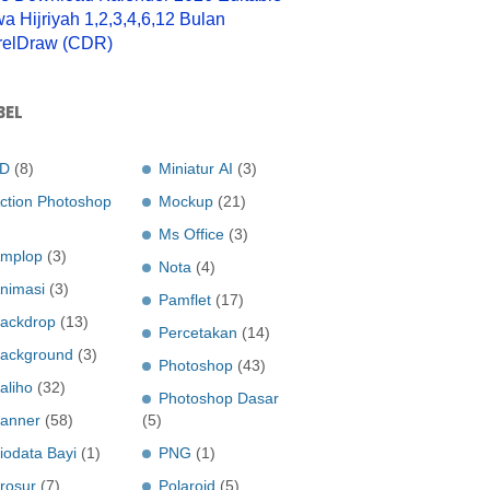
a Hijriyah 1,2,3,4,6,12 Bulan
relDraw (CDR)
BEL
D
(8)
Miniatur AI
(3)
ction Photoshop
Mockup
(21)
Ms Office
(3)
mplop
(3)
Nota
(4)
nimasi
(3)
Pamflet
(17)
ackdrop
(13)
Percetakan
(14)
ackground
(3)
Photoshop
(43)
aliho
(32)
Photoshop Dasar
anner
(58)
(5)
iodata Bayi
(1)
PNG
(1)
rosur
(7)
Polaroid
(5)