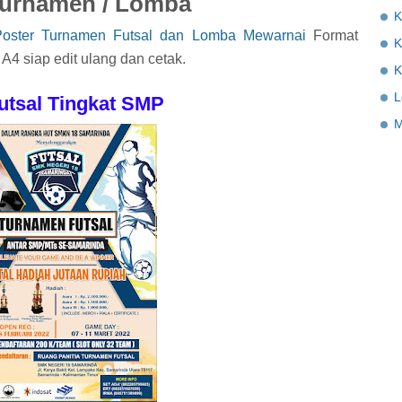
 Turnamen / Lomba
K
Poster Turnamen Futsal dan Lomba Mewarnai
Format
K
4 siap edit ulang dan cetak.
K
L
utsal Tingkat SMP
M