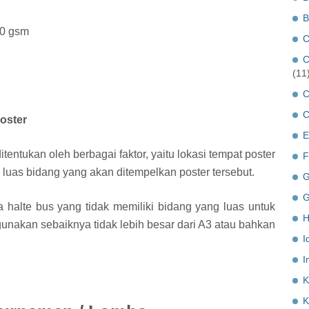
B
50 gsm
C
C
(11
C
C
oster
E
tentukan oleh berbagai faktor, yaitu lokasi tempat poster
F
 luas bidang yang akan ditempelkan poster tersebut.
G
G
halte bus yang tidak memiliki bidang yang luas untuk
H
unakan sebaiknya tidak lebih besar dari A3 atau bahkan
I
I
K
K