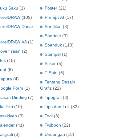
uku Saku
(1)
Poster
(21)
orelDRAW
(109)
Prompt AI
(17)
orelDRAW Dasar
Sertifikat
(3)
)
Shortcut
(3)
orelDRAW X8
(1)
Spanduk
(110)
over Yasin
(2)
Stempel
(1)
fek
(15)
Stiker
(5)
ont
(6)
T-Shirt
(6)
apura
(4)
Tentang Desain
oogle Form
(1)
Grafis
(22)
iasan Dinding
(7)
Tipografi
(3)
dul Fitri
(10)
Tips dan Trik
(32)
msakiyah
(3)
Tool
(3)
alender
(41)
Twibbon
(22)
aligrafi
(3)
Undangan
(18)