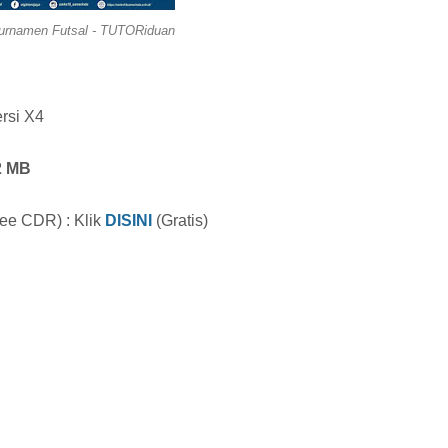
Turnamen Futsal - TUTORiduan
rsi X4
2
M
B
ree CDR)
: Klik
DISINI
(Gratis)