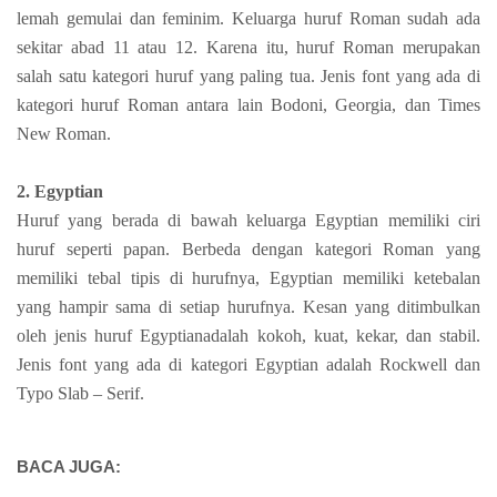
lemah gemulai dan feminim. Keluarga huruf Roman sudah ada
sekitar abad 11 atau 12. Karena itu, huruf Roman merupakan
salah satu kategori huruf yang paling tua. Jenis font yang ada di
kategori huruf Roman antara lain Bodoni, Georgia, dan Times
New Roman.
2. Egyptian
Huruf yang berada di bawah keluarga Egyptian memiliki ciri
huruf seperti papan. Berbeda dengan kategori Roman yang
memiliki tebal tipis di hurufnya, Egyptian memiliki ketebalan
yang hampir sama di setiap hurufnya. Kesan yang ditimbulkan
oleh jenis huruf Egyptianadalah kokoh, kuat, kekar, dan stabil.
Jenis font yang ada di kategori Egyptian adalah Rockwell dan
Typo Slab – Serif.
BACA JUGA: