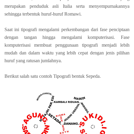
merupakan penduduk asli Italia serta menyempurnakannya
sehingga terbentuk huruf-huruf Romawi.
Saat ini tipografi mengalami perkembangan dari fase penciptaan
dengan tangan hingga mengalami komputerisasi. Fase
komputerisasi membuat penggunaan tipografi menjadi lebih
mudah dan dalam waktu yang lebih cepat dengan jenis pilihan
huruf yang ratusan jumlahnya.
Berikut salah satu contoh Tipografi bentuk Sepeda.