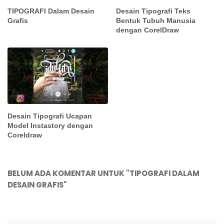
TIPOGRAFI Dalam Desain
Desain Tipografi Teks
Grafis
Bentuk Tubuh Manusia
dengan CorelDraw
Desain Tipografi Ucapan
Model Instastory dengan
Coreldraw
BELUM ADA KOMENTAR UNTUK "TIPOGRAFI DALAM
DESAIN GRAFIS"