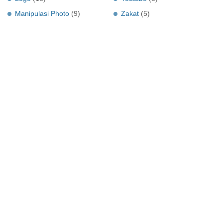
Manipulasi Photo
(9)
Zakat
(5)