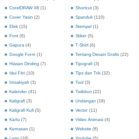
CorelDRAW X8
(1)
Shortcut
(3)
Cover Yasin
(2)
Spanduk
(110)
Efek
(15)
Stempel
(1)
Font
(6)
Stiker
(5)
Gapura
(4)
T-Shirt
(6)
Google Form
(1)
Tentang Desain Grafis
(22)
Hiasan Dinding
(7)
Tipografi
(3)
Idul Fitri
(10)
Tips dan Trik
(32)
Imsakiyah
(3)
Tool
(3)
Kalender
(41)
Twibbon
(22)
Kaligrafi
(3)
Undangan
(18)
Kaligrafi Kufi
(5)
Vector
(11)
Kartu
(7)
Video Animasi
(4)
Kemasan
(1)
Website
(8)
Logo
(18)
Youtube
(5)