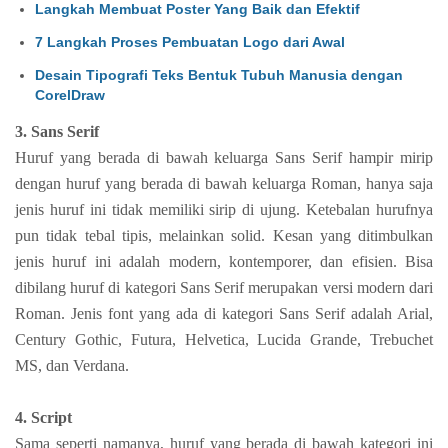
Langkah Membuat Poster Yang Baik dan Efektif
7 Langkah Proses Pembuatan Logo dari Awal
Desain Tipografi Teks Bentuk Tubuh Manusia dengan
CorelDraw
3. Sans Serif
Huruf yang berada di bawah keluarga Sans Serif hampir mirip
dengan huruf yang berada di bawah keluarga Roman, hanya saja
jenis huruf ini tidak memiliki sirip di ujung. Ketebalan hurufnya
pun tidak tebal tipis, melainkan solid. Kesan yang ditimbulkan
jenis huruf ini adalah modern, kontemporer, dan efisien. Bisa
dibilang huruf di kategori Sans Serif merupakan versi modern dari
Roman. Jenis font yang ada di kategori Sans Serif adalah Arial,
Century Gothic, Futura, Helvetica, Lucida Grande, Trebuchet
MS, dan Verdana.
4. Script
Sama seperti namanya, huruf yang berada di bawah kategori ini