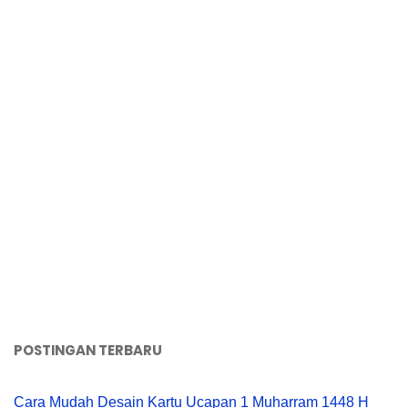
POSTINGAN TERBARU
Cara Mudah Desain Kartu Ucapan 1 Muharram 1448 H