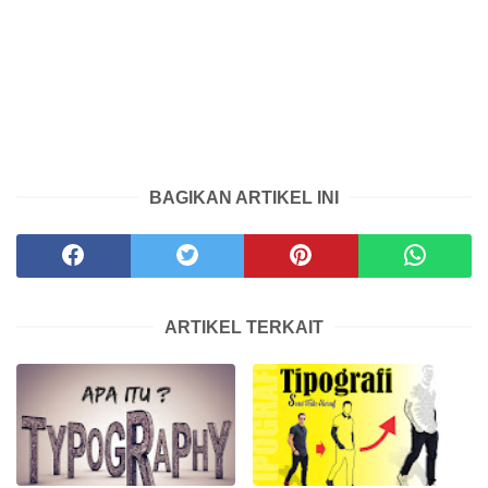
BAGIKAN ARTIKEL INI
ARTIKEL TERKAIT