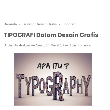
Beranda
›
Tentang Desain Grafis
›
Tipografi
TIPOGRAFI Dalam Desain Grafis
Ditulis
OnlyRiduan
Senin, 14 Mei 2018
Tulis Komentar