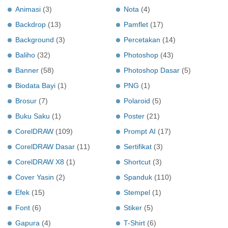
Animasi
(3)
Nota
(4)
Backdrop
(13)
Pamflet
(17)
Background
(3)
Percetakan
(14)
Baliho
(32)
Photoshop
(43)
Banner
(58)
Photoshop Dasar
(5)
Biodata Bayi
(1)
PNG
(1)
Brosur
(7)
Polaroid
(5)
Buku Saku
(1)
Poster
(21)
CorelDRAW
(109)
Prompt AI
(17)
CorelDRAW Dasar
(11)
Sertifikat
(3)
CorelDRAW X8
(1)
Shortcut
(3)
Cover Yasin
(2)
Spanduk
(110)
Efek
(15)
Stempel
(1)
Font
(6)
Stiker
(5)
Gapura
(4)
T-Shirt
(6)