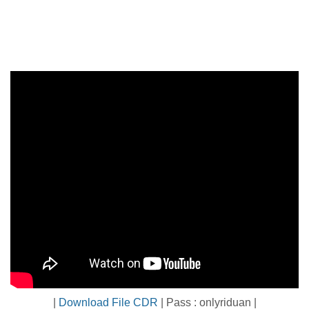
|
Download File CDR
| Pass : onlyriduan |