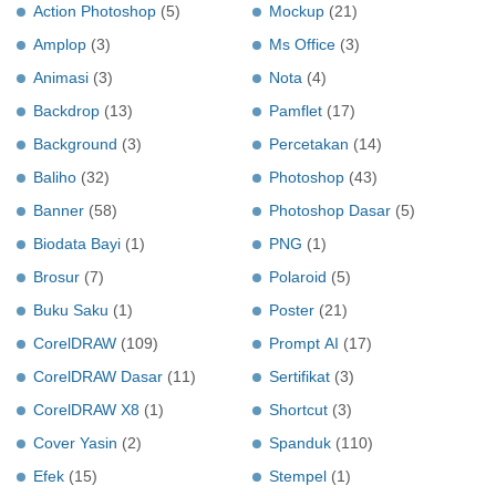
Action Photoshop
(5)
Mockup
(21)
Amplop
(3)
Ms Office
(3)
Animasi
(3)
Nota
(4)
Backdrop
(13)
Pamflet
(17)
Background
(3)
Percetakan
(14)
Baliho
(32)
Photoshop
(43)
Banner
(58)
Photoshop Dasar
(5)
Biodata Bayi
(1)
PNG
(1)
Brosur
(7)
Polaroid
(5)
Buku Saku
(1)
Poster
(21)
CorelDRAW
(109)
Prompt AI
(17)
CorelDRAW Dasar
(11)
Sertifikat
(3)
CorelDRAW X8
(1)
Shortcut
(3)
Cover Yasin
(2)
Spanduk
(110)
Efek
(15)
Stempel
(1)