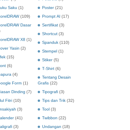
uku Saku
(1)
Poster
(21)
orelDRAW
(109)
Prompt AI
(17)
orelDRAW Dasar
Sertifikat
(3)
)
Shortcut
(3)
orelDRAW X8
(1)
Spanduk
(110)
over Yasin
(2)
Stempel
(1)
fek
(15)
Stiker
(5)
ont
(6)
T-Shirt
(6)
apura
(4)
Tentang Desain
oogle Form
(1)
Grafis
(22)
iasan Dinding
(7)
Tipografi
(3)
dul Fitri
(10)
Tips dan Trik
(32)
msakiyah
(3)
Tool
(3)
alender
(41)
Twibbon
(22)
aligrafi
(3)
Undangan
(18)