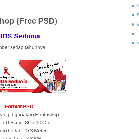
K
K
hop (Free PSD)
K
L
AIDS Sedunia
M
mber setiap tahunnya
Format PSD
 yang digunakan Photoshop
n Desain : 30 x 10 Cm
ran Cetak : 1x3 Meter
kuran File : 7.3 MB