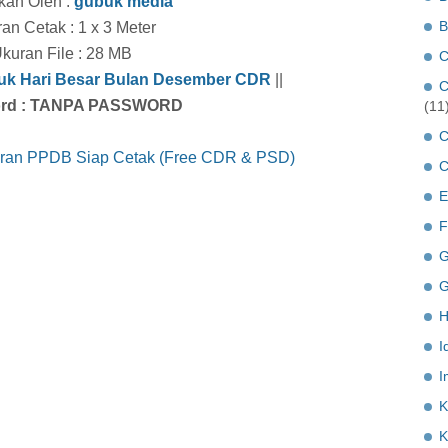
kan Oleh :
gubuk media
B
an Cetak : 1 x 3 Meter
kuran File : 28 MB
C
uk Hari Besar Bulan Desember CDR
||
C
rd : TANPA PASSWORD
(11
C
aran PPDB Siap Cetak (Free CDR & PSD)
C
E
F
G
G
H
I
I
K
K