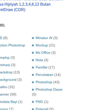
a Hijriyah 1,2,3,4,6,12 Bulan
relDraw (CDR)
BEL
D
(8)
Miniatur AI
(3)
ction Photoshop
Mockup
(21)
Ms Office
(3)
mplop
(3)
Nota
(4)
nimasi
(3)
Pamflet
(17)
ackdrop
(13)
Percetakan
(14)
ackground
(3)
Photoshop
(43)
aliho
(32)
Photoshop Dasar
anner
(58)
(5)
iodata Bayi
(1)
PNG
(1)
rosur
(7)
Polaroid
(5)