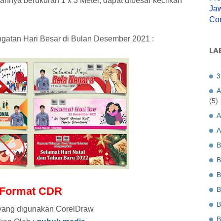
nnya berukuran 1 x 3 Meter, dapat dibesar kecilkan
Jaw
Co
ngatan Hari Besar di Bulan Desember 2021 :
LA
3
A
(5)
A
A
B
B
B
Format CDR
B
B
 yang digunakan CorelDraw
B