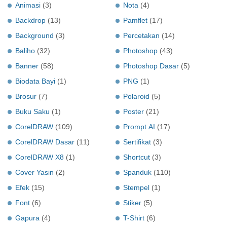
Animasi
(3)
Nota
(4)
Backdrop
(13)
Pamflet
(17)
Background
(3)
Percetakan
(14)
Baliho
(32)
Photoshop
(43)
Banner
(58)
Photoshop Dasar
(5)
Biodata Bayi
(1)
PNG
(1)
Brosur
(7)
Polaroid
(5)
Buku Saku
(1)
Poster
(21)
CorelDRAW
(109)
Prompt AI
(17)
CorelDRAW Dasar
(11)
Sertifikat
(3)
CorelDRAW X8
(1)
Shortcut
(3)
Cover Yasin
(2)
Spanduk
(110)
Efek
(15)
Stempel
(1)
Font
(6)
Stiker
(5)
Gapura
(4)
T-Shirt
(6)