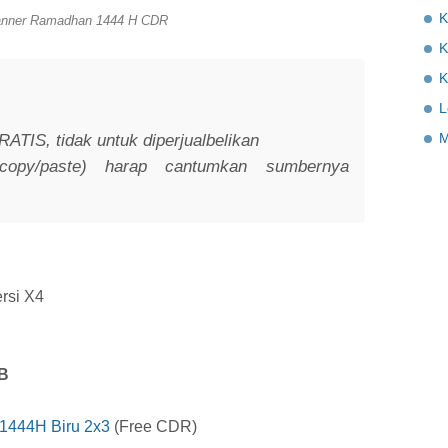
K
anner Ramadhan 1444 H CDR
K
K
L
M
RATIS, tidak untuk diperjualbelikan
(copy/paste) harap cantumkan sumbernya
rsi X4
B
1444H Biru 2x3
(Free CDR)