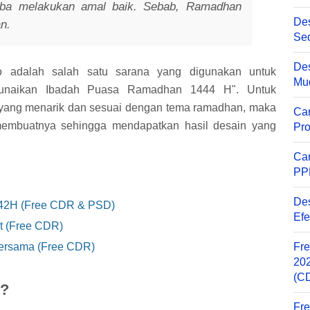
omba melakukan amal baik. Sebab, Ramadhan
Des
n.
Sed
Des
o adalah salah satu sarana yang digunakan untuk
Mu
unaikan Ibadah Puasa Ramadhan 1444 H". Untuk
yang menarik dan sesuai dengan tema ramadhan, maka
Ca
 membuatnya sehingga mendapatkan hasil desain yang
Pro
Ca
PP
Des
42H (Free CDR & PSD)
Efe
t (Free CDR)
ersama (Free CDR)
Fre
202
(C
 ?
Fre