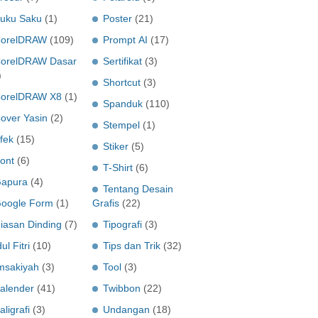
uku Saku
(1)
Poster
(21)
orelDRAW
(109)
Prompt AI
(17)
orelDRAW Dasar
Sertifikat
(3)
)
Shortcut
(3)
orelDRAW X8
(1)
Spanduk
(110)
over Yasin
(2)
Stempel
(1)
fek
(15)
Stiker
(5)
ont
(6)
T-Shirt
(6)
apura
(4)
Tentang Desain
oogle Form
(1)
Grafis
(22)
iasan Dinding
(7)
Tipografi
(3)
dul Fitri
(10)
Tips dan Trik
(32)
msakiyah
(3)
Tool
(3)
alender
(41)
Twibbon
(22)
aligrafi
(3)
Undangan
(18)