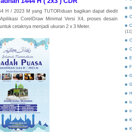
adhan 1444 H ( 2x3 ) CDR
B
 H / 2023 M yang TUTORiduan bagikan dapat diedit
C
ilikasi CorelDraw Minimal Versi X4, proses desain
C
tuk cetaknya menjadi ukuran 2 x 3 Meter.
(11
C
C
E
F
G
G
H
I
I
K
K