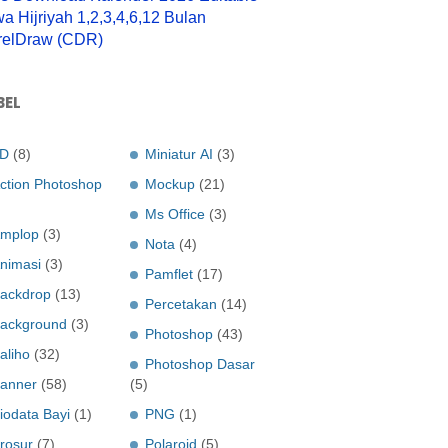
a Hijriyah 1,2,3,4,6,12 Bulan
relDraw (CDR)
BEL
D
(8)
Miniatur AI
(3)
ction Photoshop
Mockup
(21)
Ms Office
(3)
mplop
(3)
Nota
(4)
nimasi
(3)
Pamflet
(17)
ackdrop
(13)
Percetakan
(14)
ackground
(3)
Photoshop
(43)
aliho
(32)
Photoshop Dasar
anner
(58)
(5)
iodata Bayi
(1)
PNG
(1)
rosur
(7)
Polaroid
(5)