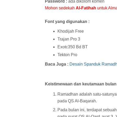
Password :
ada dikolom komen
Mohon sedekah
Al-Fatihah
untuk Alm
Font yang digunakan :
Khodijah Free
Trajan Pro 3
Exotc350 Bd BT
Tekton Pro
Baca Juga :
Desain Spanduk Ramadh
Keistimewaan dan keutamaan bulan
Ramadhan adalah satu-satunya 
pada QS Al-Baqarah.
Pada bulan ini, terdapat sebuah
pada surat QS Al-Qard ayat 3. Y