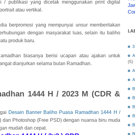
/ publikasi yang dicetak menggunakan print digital
Jaw
rtrait atau vertikal.
Co
dia berpromosi yang mempunyai unsur memberitakan
LA
berhubungan dengan masyarakat luas, selain itu baliho
atu produk baru.
3
amadhan biasanya berisi ucapan atau ajakan untuk
A
(5)
sangat dianjurkan selama bulan Ramadhan.
A
A
B
madhan 1444 H / 2023 M (CDR &
B
B
agai
Desain Banner Baliho Puasa Ramadhan 1444 H /
B
 dan Photoshop (Free PSD) dengan nuansa biru muda
B
ngan mudah dan cepat.
B