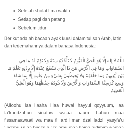
Setelah sholat lima waktu
Setiap pagi dan petang
Sebelum tidur
Berikut adalah bacaan ayak kursi dalam tulisan Arab, latin,
dan terjemahannya dalam bahasa Indonesia:
اللَّهُ لَا إِلَهَ إِلَّا هُوَ الْحَيُّ الْقَيُّومُ لَا تَأْخُذُهُ سِنَةٌ وَلَا نَوْمٌ لَهُ مَا فِي
السَّمَاوَاتِ وَمَا فِي الْأَرْضِ مَنْ ذَا الَّذِي يَشْفَعُ عِنْدَهُ إِلَّا بِإِذْنِهِ يَعْلَمُ مَا
بَيْنَ أَيْدِيهِمْ وَمَا خَلْفَهُمْ وَلَا يُحِيطُونَ بِشَيْءٍ مِنْ عِلْمِهِ إِلَّا بِمَا شَاءَ
وَسِعَ كُرْسِيُّهُ السَّمَاوَاتِ وَالْأَرْضَ وَلَا يَئُودُهُ حِفْظُهُمَا وَهُوَ الْعَلِيُّ
الْعَظِيمُ
(Alloohu laa ilaaha illaa huwal hayyul qoyyuum, laa
ta’khudzuhuu sinatuw walaa naum. Lahuu maa
fissamaawaati wa maa fil ardli man dzal ladzii yasyfa’u
‘indahuu illaa biidznih, ya’lamu maa baina aidiihim wamaa